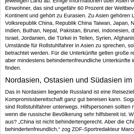
jeweiligen Land ab. Einige Informationen über Asien vo
Einwohner, das sind ungefähr 60 Prozent der Weltbevö
Kontinent und gehört zu Eurasien. Zu Asien gehören 
Volksrepublik China, Republik China Taiwan, Japan,
Indien, Buthan, Nepal, Pakistan, Brunei, Indonesien, di
Israel, Jordanien, die Türkei in Teilen, Syrien, Afghan
Umstände für Rollstuhlfahrer in Asien zu sprechen, so
betrachtet werden. Für die Unterkünfte gelten große r
aber mindestens behindertenfreundliche Unterkünfte 
finden.
Nordasien, Ostasien und Südasien im 
Das in Nordasien liegende Russland ist eine Reisezie
Kompromissbereitschaft ganz gut bereisen kann. Soga
sind Rollstuhlfahrer unterwegs. Hilfspersonen sollten
wenn die russische Bevölkerung sehr hilfsbereit ist. W
aus? „China ist nicht behindertengerecht. Aber die Ch
behindertenfreundlich,“ zog ZDF-Sportredakteur Marce