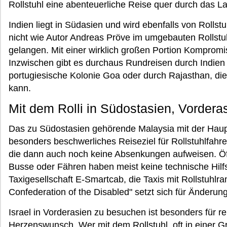
Rollstuhl eine abenteuerliche Reise quer durch das 
Indien liegt in Südasien und wird ebenfalls von Rollst
nicht wie Autor Andreas Pröve im umgebauten Rollstu
gelangen. Mit einer wirklich großen Portion Kompromis
Inzwischen gibt es durchaus Rundreisen durch Indien 
portugiesische Kolonie Goa oder durch Rajasthan, die
kann.
Mit dem Rolli in Südostasien, Vordera
Das zu Südostasien gehörende Malaysia mit der Haupt
besonders beschwerliches Reiseziel für Rollstuhlfahre
die dann auch noch keine Absenkungen aufweisen. Öff
Busse oder Fähren haben meist keine technische Hilfsmi
Taxigesellschaft E-Smartcab, die Taxis mit Rollstuhlr
Confederation of the Disabled" setzt sich für Änderu
Israel in Vorderasien zu besuchen ist besonders für r
Herzenswunsch. Wer mit dem Rollstuhl, oft in einer Gru