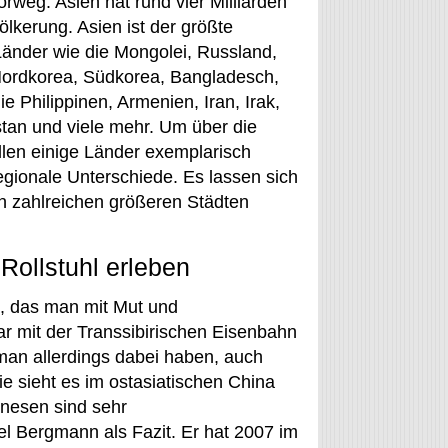
rweg: Asien hat rund vier Milliarden
lkerung. Asien ist der größte
Länder wie die Mongolei, Russland,
 Nordkorea, Südkorea, Bangladesch,
e Philippinen, Armenien, Iran, Irak,
istan und viele mehr. Um über die
llen einige Länder exemplarisch
egionale Unterschiede. Es lassen sich
in zahlreichen größeren Städten
Rollstuhl erleben
l, das man mit Mut und
r mit der Transsibirischen Eisenbahn
 man allerdings dabei haben, auch
ie sieht es im ostasiatischen China
inesen sind sehr
l Bergmann als Fazit. Er hat 2007 im