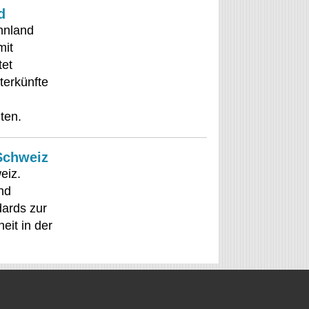
d
innland
mit
tet
terkünfte
ten.
Schweiz
eiz.
nd
dards zur
eit in der