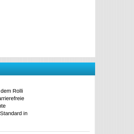
 dem Rolli
rierefreie
hte
Standard in