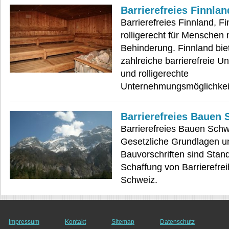
Barrierefreies Finnlan
Barrierefreies Finnland, F
rolligerecht für Menschen 
Behinderung. Finnland bie
zahlreiche barrierefreie Un
und rolligerechte
Unternehmungsmöglichkei
Barrierefreies Bauen 
Barrierefreies Bauen Schw
Gesetzliche Grundlagen u
Bauvorschriften sind Stan
Schaffung von Barrierefreih
Schweiz.
Impressum
Kontakt
Sitemap
Datenschutz