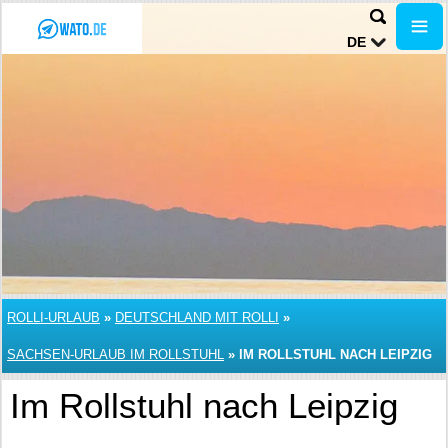
DE
ROLLI-URLAUB
»
DEUTSCHLAND MIT ROLLI
»
SACHSEN-URLAUB IM ROLLSTUHL
»
IM ROLLSTUHL NACH LEIPZIG
Im Rollstuhl nach Leipzig