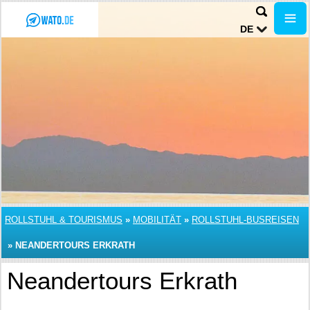
DE
ROLLSTUHL & TOURISMUS
»
MOBILITÄT
»
ROLLSTUHL-BUSREISEN
»
NEANDERTOURS ERKRATH
Neandertours Erkrath